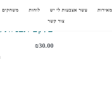
מאירות
עשר אצבעות לי יש
לוחות
משחקים
צור קשר
פלקט תבניות 
₪
30.00
כמו
של
פלק
תבנ
האצ